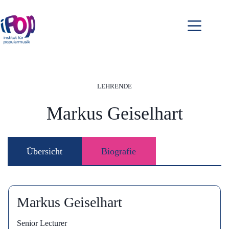
Zum
Inhalt
springen
LEHRENDE
Markus Geiselhart
Übersicht
Biografie
Markus Geiselhart
Senior Lecturer