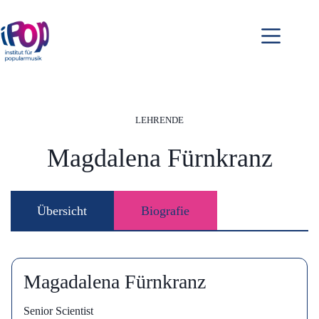
Zum
Inhalt
springen
LEHRENDE
Magdalena Fürnkranz
Übersicht
Biografie
Magadalena Fürnkranz
Senior Scientist